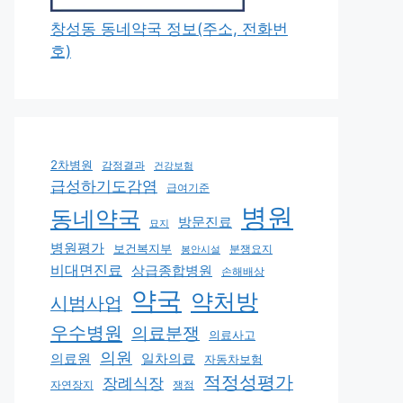
창성동 동네약국 정보(주소, 전화번
호)
2차병원
감정결과
건강보험
급성하기도감염
급여기준
병원
동네약국
방문진료
묘지
병원평가
보건복지부
분쟁요지
봉안시설
비대면진료
상급종합병원
손해배상
약국
약처방
시범사업
우수병원
의료분쟁
의료사고
의원
의료원
일차의료
자동차보험
적정성평가
장례식장
쟁점
자연장지