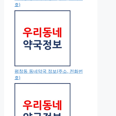
호)
평창동 동네약국 정보(주소, 전화번
호)