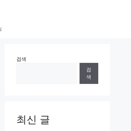
식
검색
검
색
최신 글