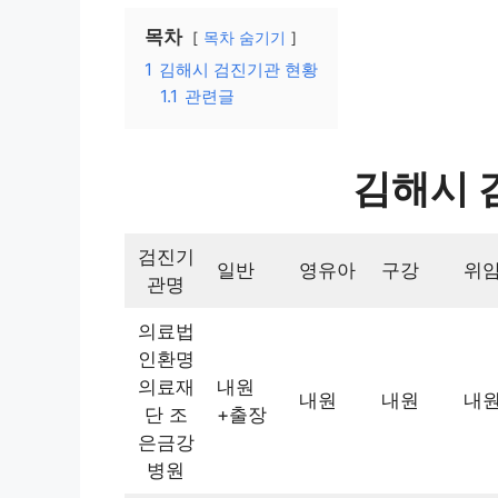
목차
목차 숨기기
1
김해시 검진기관 현황
1.1
관련글
김해시 
검진기
일반
영유아
구강
위
관명
의료법
인환명
의료재
내원
내원
내원
내
단 조
+출장
은금강
병원