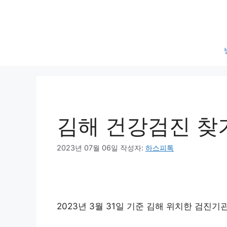
컨
텐
츠
로
건
너
뛰
기
김해 건강검진 찾기
2023년 07월 06일
작성자:
하스피톡
2023년 3월 31일 기준 김해 위치한 검진기