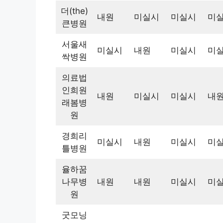
더(the)
내원
미실시
미실시
미
큰병원
서울새
미실시
내원
미실시
미
싹병원
의료법
인희원
내원
미실시
미실시
내
래봄병
원
경희리
미실시
내원
미실시
미
틀병원
율하꿈
나무병
내원
내원
미실시
미
원
굿모닝