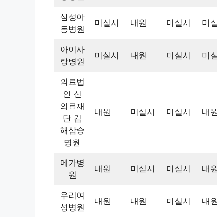
삼성아
미실시
내원
미실시
미
동병원
아이사
미실시
내원
미실시
미
랑병원
의료법
인 신
의료재
내원
미실시
미실시
내
단 김
해삼승
병원
메가병
내원
미실시
미실시
내
원
우리여
내원
내원
미실시
내
성병원