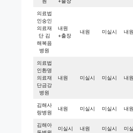
원
+출장
의료법
인숭인
의료재
내원
내원
미실시
내
단 김
+출장
해복음
병원
의료법
인환명
의료재
내원
미실시
미실시
내
단금강
병원
김해사
내원
미실시
미실시
내
랑병원
김해아
미실시
내원
미실시
미
동병원