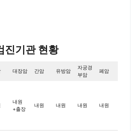
검진기관 현황
자궁경
암
대장암
간암
유방암
폐암
부암
내원
원
내원
내원
내원
내원
+출장