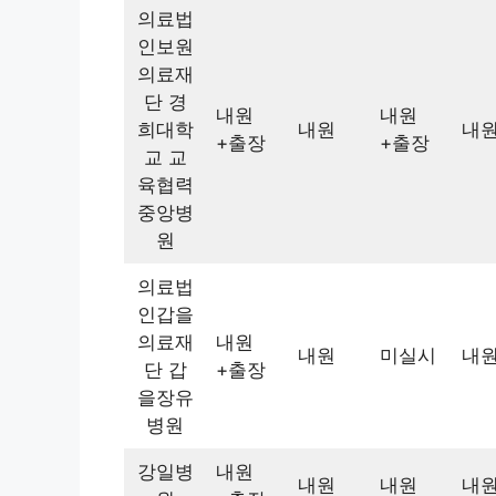
의료법
인보원
의료재
단 경
내원
내원
희대학
내원
내
+출장
+출장
교 교
육협력
중앙병
원
의료법
인갑을
의료재
내원
내원
미실시
내
단 갑
+출장
을장유
병원
강일병
내원
내원
내원
내