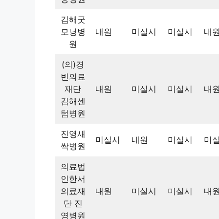
김해굿
모닝병
내원
미실시
미실시
내
원
(의)경
빈의료
재단
내원
미실시
미실시
내
김해센
텀병원
진영새
미실시
내원
미실시
미
싹병원
의료법
인한서
의료재
내원
미실시
미실시
내
단 진
영병원