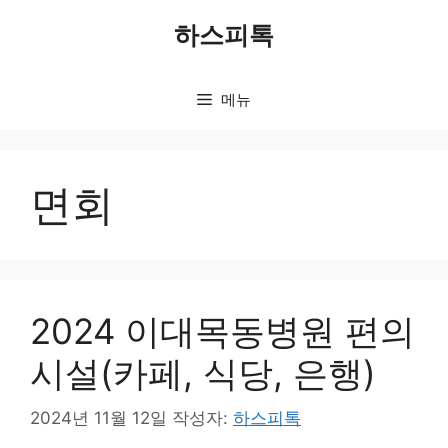
컨
하스피톡
텐
츠
로
메뉴
건
너
뛰
기
면회
2024 이대목동병원 편의
시설(카페, 식당, 은행)
2024년 11월 12일
작성자:
하스피톡