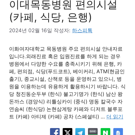
이대목동병원 편의시설
(카페, 식당, 은행)
2024년 02월 16일
작성자:
하스피톡
이화여자대학교 목동병원 주요 편의시설 안내자료
입니다.외래진료 혹은 입원진료를 하게 되는 경우
병원에서 다양한 수요를 충족시키기 위해 은행, 카
페, 편의점, 식당(푸드코트), 베이커리, ATM(현금인
출기), 종교시설, 산책로 등을 운영하고 있으니, 병
원을 이용하는데 유용하게 활용하시기 바랍니다. 식
당 청진동순두부 (한식) 불고기명가 (한식) 남산 왕
돈까스 (경양식) 리틀싱카이 (중식) 명동 칼국수 자
연솜씨 (한식당) 논현삼계탕 카페와 디저트 블루포
트 (카페) 아티제 (카페) 공차 (스페셜티) …
더 읽기