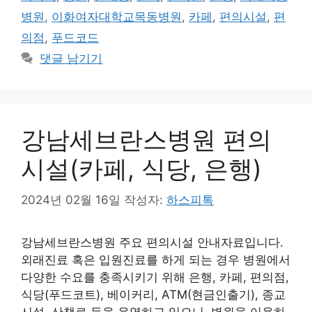
리
병원
,
이화여자대학교목동병원
,
카페
,
편의시설
,
편
의점
,
푸드코드
댓글 남기기
강남세브란스병원 편의
시설(카페, 식당, 은행)
2024년 02월 16일
작성자:
하스피톡
강남세브란스병원 주요 편의시설 안내자료입니다.
외래진료 혹은 입원진료를 하게 되는 경우 병원에서
다양한 수요를 충족시키기 위해 은행, 카페, 편의점,
식당(푸드코트), 베이커리, ATM(현금인출기), 종교
시설, 산책로 등을 운영하고 있으니, 병원을 이용하