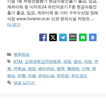
시설 1층 처방전발행기 현금자동인출기 출금, 입금,
계좌이체 등 이마트24 유민의료기 F층 현금자동인
출기 출금, 입금, 계좌이체 등 기타 구두수선점 장례
식장 www.funeral.or.kr 신관 편의시설 처방전 …
더 읽기
카
병원정보
테
태
ATM
,
고려대학교안암병원
,
과일
,
로비
,
마트
,
면
고
그
회
,
면회실
,
법당
,
베이커리
,
병원
,
빨래방
,
산책
,
원
리
목실
,
은행
,
카페
,
편의시설
,
편의점
,
푸드코드
댓글 남기기