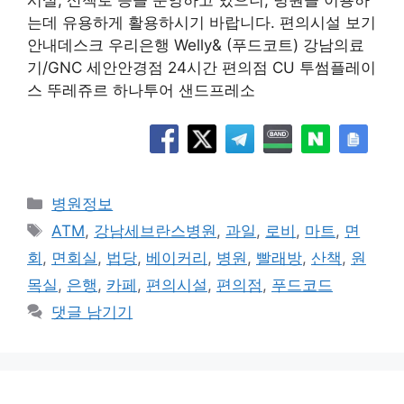
는데 유용하게 활용하시기 바랍니다. 편의시설 보기
안내데스크 우리은행 Welly& (푸드코트) 강남의료
기/GNC 세안안경점 24시간 편의점 CU 투썸플레이
스 뚜레쥬르 하나투어 샌드프레소
카
병원정보
테
태
ATM
,
강남세브란스병원
,
과일
,
로비
,
마트
,
면
고
그
회
,
면회실
,
법당
,
베이커리
,
병원
,
빨래방
,
산책
,
원
리
목실
,
은행
,
카페
,
편의시설
,
편의점
,
푸드코드
댓글 남기기