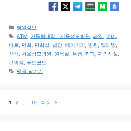
카
병원정보
테
태
ATM
,
가톨릭대학교서울성모병원
,
과일
,
로비
,
고
그
마트
,
면회
,
면회실
,
법당
,
베이커리
,
병원
,
빨래방
,
리
산책
,
서울성모병원
,
원목실
,
은행
,
카페
,
편의시설
,
편의점
,
푸드코드
댓글 남기기
페
페
페
1
2
…
19
다음
→
이
이
이
지
지
지