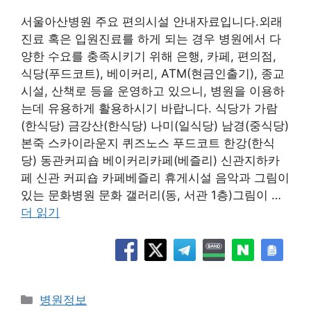
서울아산병원 주요 편의시설 안내자료입니다.외래
진료 혹은 입원진료를 하게 되는 경우 병원에서 다
양한 수요를 충족시키기 위해 은행, 카페, 편의점,
식당(푸드코트), 베이커리, ATM(현금인출기), 종교
시설, 산책로 등을 운영하고 있으니, 병원을 이용하
는데 유용하게 활용하시기 바랍니다. 식당가 가람
(한식당) 금강산(한식당) 나미(일식당) 남경(중식당)
본죽 스카이라운지 퀴즈노스 푸드코트 한강(한식
당) 동관커피숍 베이커리카페(베즐리) 신관지하카
페 신관 커피숍 카페베즐리 휴게시설 음악과 그림이
있는 문화병원 문화 갤러리(동, 서관 1층)그림이 …
더 읽기
카
병원정보