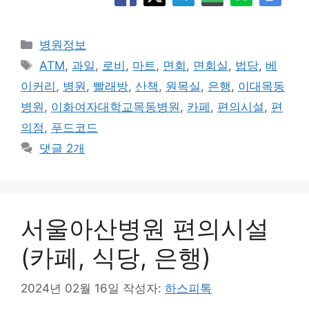
카
병원정보
테
태
ATM
,
과일
,
로비
,
마트
,
면회
,
면회실
,
법당
,
베
고
그
이커리
,
병원
,
빨래방
,
산책
,
원목실
,
은행
,
이대목동
리
병원
,
이화여자대학교목동병원
,
카페
,
편의시설
,
편
의점
,
푸드코드
댓글 2개
서울아산병원 편의시설
(카페, 식당, 은행)
2024년 02월 16일
작성자:
하스피톡