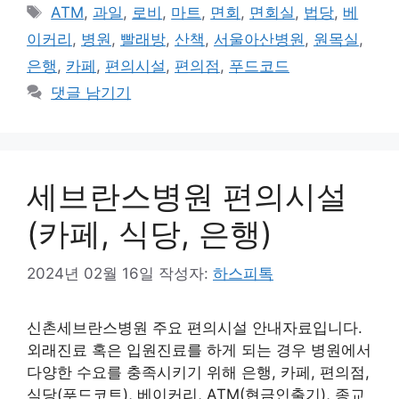
테
태
ATM
,
과일
,
로비
,
마트
,
면회
,
면회실
,
법당
,
베
고
그
이커리
,
병원
,
빨래방
,
산책
,
서울아산병원
,
원목실
,
리
은행
,
카페
,
편의시설
,
편의점
,
푸드코드
댓글 남기기
세브란스병원 편의시설
(카페, 식당, 은행)
2024년 02월 16일
작성자:
하스피톡
신촌세브란스병원 주요 편의시설 안내자료입니다.
외래진료 혹은 입원진료를 하게 되는 경우 병원에서
다양한 수요를 충족시키기 위해 은행, 카페, 편의점,
식당(푸드코트), 베이커리, ATM(현금인출기), 종교