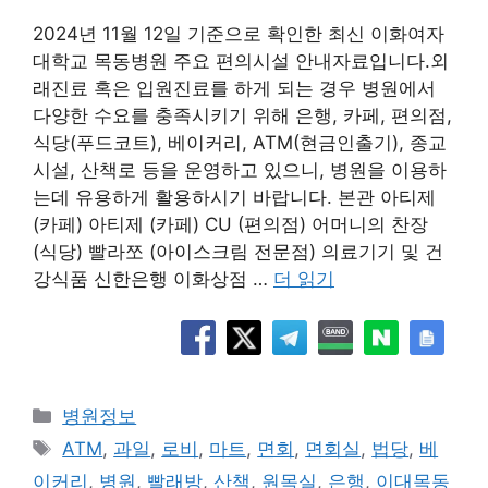
2024년 11월 12일 기준으로 확인한 최신 이화여자
대학교 목동병원 주요 편의시설 안내자료입니다.외
래진료 혹은 입원진료를 하게 되는 경우 병원에서
다양한 수요를 충족시키기 위해 은행, 카페, 편의점,
식당(푸드코트), 베이커리, ATM(현금인출기), 종교
시설, 산책로 등을 운영하고 있으니, 병원을 이용하
는데 유용하게 활용하시기 바랍니다. 본관 아티제
(카페) 아티제 (카페) CU (편의점) 어머니의 찬장
(식당) 빨라쪼 (아이스크림 전문점) 의료기기 및 건
강식품 신한은행 이화상점 …
더 읽기
카
병원정보
테
태
ATM
,
과일
,
로비
,
마트
,
면회
,
면회실
,
법당
,
베
고
그
이커리
,
병원
,
빨래방
,
산책
,
원목실
,
은행
,
이대목동