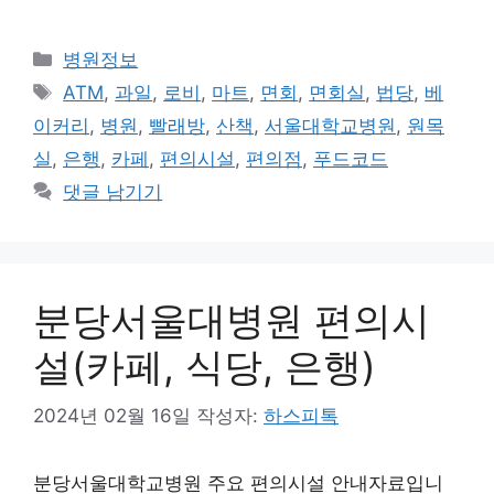
카
병원정보
테
태
ATM
,
과일
,
로비
,
마트
,
면회
,
면회실
,
법당
,
베
고
그
이커리
,
병원
,
빨래방
,
산책
,
서울대학교병원
,
원목
리
실
,
은행
,
카페
,
편의시설
,
편의점
,
푸드코드
댓글 남기기
분당서울대병원 편의시
설(카페, 식당, 은행)
2024년 02월 16일
작성자:
하스피톡
분당서울대학교병원 주요 편의시설 안내자료입니