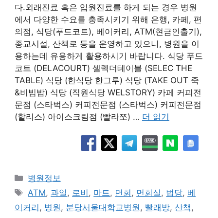
다.외래진료 혹은 입원진료를 하게 되는 경우 병원
에서 다양한 수요를 충족시키기 위해 은행, 카페, 편
의점, 식당(푸드코트), 베이커리, ATM(현금인출기),
종교시설, 산책로 등을 운영하고 있으니, 병원을 이
용하는데 유용하게 활용하시기 바랍니다. 식당 푸드
코트 (DELACOURT) 셀렉더테이블 (SELEC THE
TABLE) 식당 (한식당 한그루) 식당 (TAKE OUT 죽
&비빔밥) 식당 (직원식당 WELSTORY) 카페 커피전
문점 (스타벅스) 커피전문점 (스타벅스) 커피전문점
(할리스) 아이스크림점 (빨라쪼) …
더 읽기
카
병원정보
테
태
ATM
,
과일
,
로비
,
마트
,
면회
,
면회실
,
법당
,
베
고
그
이커리
,
병원
,
분당서울대학교병원
,
빨래방
,
산책
,
리