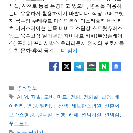
시설, 산책로 등을 운영하고 있으니, 병원을 이용하
는데 유용하게 활용하시기 바랍니다. 식당 고메브릿
지 국수정 뚜레쥬르 마성떡볶이 미스터호떡 바삭카
츠 버거스테이션 본죽 비비고 소담상 스트릿츄러스
윙고 육수고집 일미덮밥 차이나호 카페(투썸플레이
스) 콘타이 프레시박스 우리라운지 환자와 보호자를
위한 문화·휴식 공간 …
더 읽기
카
병원정보
테
태
ATM
,
과일
,
로비
,
마트
,
면회
,
면회실
,
법당
,
베
고
그
이커리
,
병원
,
빨래방
,
산책
,
세브란스병원
,
신촌세
리
브란스병원
,
원목실
,
은행
,
카페
,
편의시설
,
편의점
,
푸드코드
댓글 남기기