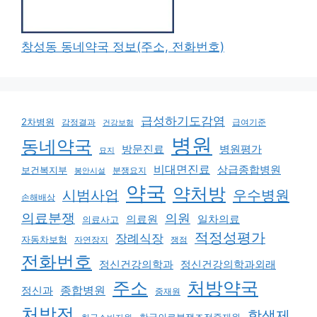
창성동 동네약국 정보(주소, 전화번호)
급성하기도감염
2차병원
감정결과
급여기준
건강보험
병원
동네약국
방문진료
병원평가
묘지
비대면진료
상급종합병원
보건복지부
분쟁요지
봉안시설
약국
약처방
우수병원
시범사업
손해배상
의료분쟁
의원
의료원
일차의료
의료사고
적정성평가
장례식장
자동차보험
쟁점
자연장지
전화번호
정신건강의학과
정신건강의학과외래
주소
처방약국
종합병원
정신과
중재원
처방전
항생제