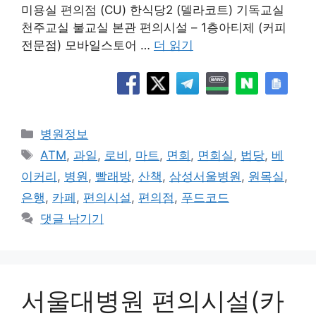
미용실 편의점 (CU) 한식당2 (델라코트) 기독교실
천주교실 불교실 본관 편의시설 – 1층아티제 (커피
전문점) 모바일스토어 …
더 읽기
카
병원정보
테
태
ATM
,
과일
,
로비
,
마트
,
면회
,
면회실
,
법당
,
베
고
그
이커리
,
병원
,
빨래방
,
산책
,
삼성서울병원
,
원목실
,
리
은행
,
카페
,
편의시설
,
편의점
,
푸드코드
댓글 남기기
서울대병원 편의시설(카