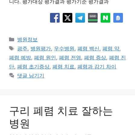
니다. 평가대상 평가결과 평가기준 평가결과
카
병원정보
테
태
광주
,
병원평가
,
우수병원
,
폐렴 백신
,
폐렴 약
,
고
그
폐렴 예방
,
폐렴 원인
,
폐렴 전염
,
폐렴 증상
,
폐렴 진
리
단
,
폐렴 초기증상
,
폐렴 치료
,
폐렴과 감기 차이
댓글 남기기
구리 폐렴 치료 잘하는
병원