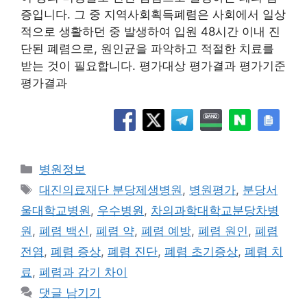
증입니다. 그 중 지역사회획득폐렴은 사회에서 일상
적으로 생활하던 중 발생하여 입원 48시간 이내 진
단된 폐렴으로, 원인균을 파악하고 적절한 치료를
받는 것이 필요합니다. 평가대상 평가결과 평가기준
평가결과
카
병원정보
테
태
대진의료재단 분당제생병원
,
병원평가
,
분당서
고
그
울대학교병원
,
우수병원
,
차의과학대학교분당차병
리
원
,
폐렴 백신
,
폐렴 약
,
폐렴 예방
,
폐렴 원인
,
폐렴
전염
,
폐렴 증상
,
폐렴 진단
,
폐렴 초기증상
,
폐렴 치
료
,
폐렴과 감기 차이
댓글 남기기