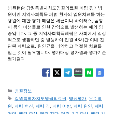
병원현황 강원특별자치도영월의료원 폐렴 평가병
원이란 지역사회획득 폐렴 환자의 입원치료를 하는
병원에 대한 평가 폐렴은 세균이나 바이러스, 곰팡
이 등의 미생물로 인한 감염으로 발생하는 폐의 염
증입니다. 그 중 지역사회획득폐렴은 사회에서 일상
적으로 생활하던 중 발생하여 입원 48시간 이내 진
단된 폐렴으로, 원인균을 파악하고 적절한 치료를
받는 것이 필요합니다. 평가대상 평가결과 평가기준
평가결과
카
병원정보
테
태
강원특별자치도영월의료원
,
병원평가
,
우수병
고
그
원
,
폐렴 백신
,
폐렴 약
,
폐렴 예방
,
폐렴 원인
,
폐렴
리
전염
,
폐렴 증상
,
폐렴 진단
,
폐렴 초기증상
,
폐렴 치