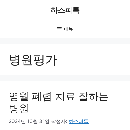
컨
하스피톡
텐
츠
로
메뉴
건
너
뛰
기
병원평가
영월 폐렴 치료 잘하는
병원
2024년 10월 31일
작성자:
하스피톡