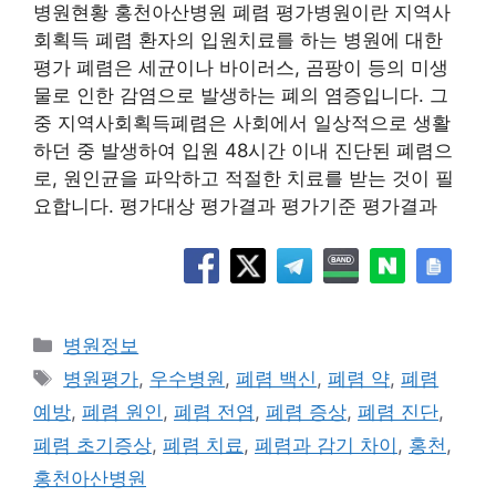
병원현황 홍천아산병원 폐렴 평가병원이란 지역사
회획득 폐렴 환자의 입원치료를 하는 병원에 대한
평가 폐렴은 세균이나 바이러스, 곰팡이 등의 미생
물로 인한 감염으로 발생하는 폐의 염증입니다. 그
중 지역사회획득폐렴은 사회에서 일상적으로 생활
하던 중 발생하여 입원 48시간 이내 진단된 폐렴으
로, 원인균을 파악하고 적절한 치료를 받는 것이 필
요합니다. 평가대상 평가결과 평가기준 평가결과
카
병원정보
테
태
병원평가
,
우수병원
,
폐렴 백신
,
폐렴 약
,
폐렴
고
그
예방
,
폐렴 원인
,
폐렴 전염
,
폐렴 증상
,
폐렴 진단
,
리
폐렴 초기증상
,
폐렴 치료
,
폐렴과 감기 차이
,
홍천
,
홍천아산병원