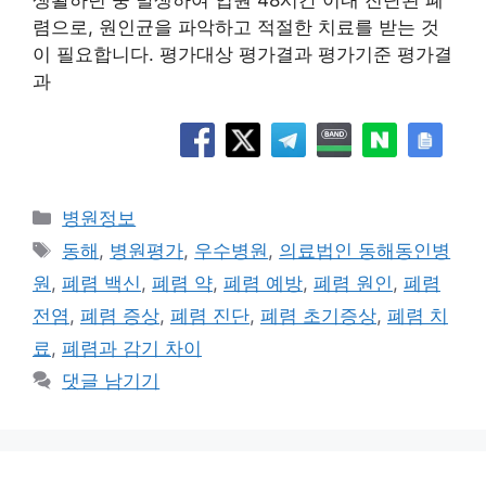
렴으로, 원인균을 파악하고 적절한 치료를 받는 것
이 필요합니다. 평가대상 평가결과 평가기준 평가결
과
카
병원정보
테
태
동해
,
병원평가
,
우수병원
,
의료법인 동해동인병
고
그
원
,
폐렴 백신
,
폐렴 약
,
폐렴 예방
,
폐렴 원인
,
폐렴
리
전염
,
폐렴 증상
,
폐렴 진단
,
폐렴 초기증상
,
폐렴 치
료
,
폐렴과 감기 차이
댓글 남기기