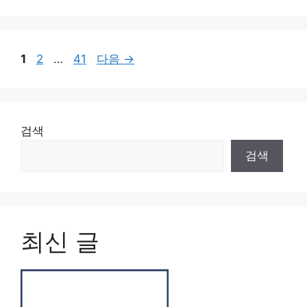
페
페
페
1
2
…
41
다음
→
이
이
이
지
지
지
검색
검색
최신 글