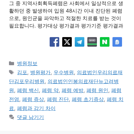
그 중 지역사회획득폐렴은 사회에서 일상적으로 생
활하던 중 발생하여 입원 48시간 이내 진단된 폐렴
으로, 원인균을 파악하고 적절한 치료를 받는 것이
필요합니다. 평가대상 평가결과 평가기준 평가결과
카
병원정보
테
태
김포
,
병원평가
,
우수병원
,
의료법인우리의료재
고
그
단김포우리병원
,
의료법인인봉의료재단뉴고려병
리
원
,
폐렴 백신
,
폐렴 약
,
폐렴 예방
,
폐렴 원인
,
폐렴
전염
,
폐렴 증상
,
폐렴 진단
,
폐렴 초기증상
,
폐렴 치
료
,
폐렴과 감기 차이
댓글 남기기