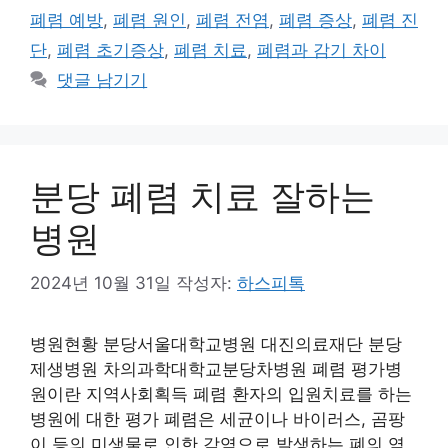
리
폐렴 예방
,
폐렴 원인
,
폐렴 전염
,
폐렴 증상
,
폐렴 진
단
,
폐렴 초기증상
,
폐렴 치료
,
폐렴과 감기 차이
댓글 남기기
분당 폐렴 치료 잘하는
병원
2024년 10월 31일
작성자:
하스피톡
병원현황 분당서울대학교병원 대진의료재단 분당
제생병원 차의과학대학교분당차병원 폐렴 평가병
원이란 지역사회획득 폐렴 환자의 입원치료를 하는
병원에 대한 평가 폐렴은 세균이나 바이러스, 곰팡
이 등의 미생물로 인한 감염으로 발생하는 폐의 염