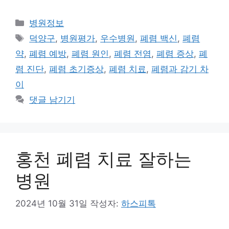
카
병원정보
테
태
덕양구
,
병원평가
,
우수병원
,
폐렴 백신
,
폐렴
고
그
약
,
폐렴 예방
,
폐렴 원인
,
폐렴 전염
,
폐렴 증상
,
폐
리
렴 진단
,
폐렴 초기증상
,
폐렴 치료
,
폐렴과 감기 차
이
댓글 남기기
홍천 폐렴 치료 잘하는
병원
2024년 10월 31일
작성자:
하스피톡