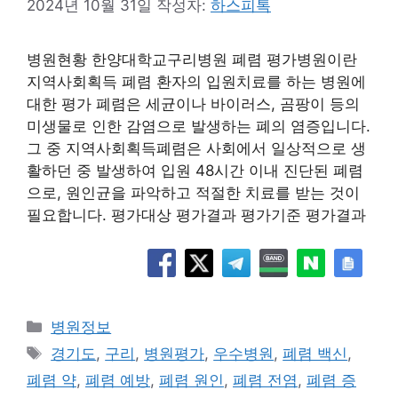
2024년 10월 31일
작성자:
하스피톡
병원현황 한양대학교구리병원 폐렴 평가병원이란
지역사회획득 폐렴 환자의 입원치료를 하는 병원에
대한 평가 폐렴은 세균이나 바이러스, 곰팡이 등의
미생물로 인한 감염으로 발생하는 폐의 염증입니다.
그 중 지역사회획득폐렴은 사회에서 일상적으로 생
활하던 중 발생하여 입원 48시간 이내 진단된 폐렴
으로, 원인균을 파악하고 적절한 치료를 받는 것이
필요합니다. 평가대상 평가결과 평가기준 평가결과
카
병원정보
테
태
경기도
,
구리
,
병원평가
,
우수병원
,
폐렴 백신
,
고
그
폐렴 약
,
폐렴 예방
,
폐렴 원인
,
폐렴 전염
,
폐렴 증
리