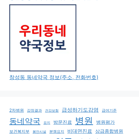
창성동 동네약국 정보(주소, 전화번호)
급성하기도감염
2차병원
감정결과
급여기준
건강보험
병원
동네약국
방문진료
병원평가
묘지
비대면진료
상급종합병원
보건복지부
분쟁요지
봉안시설