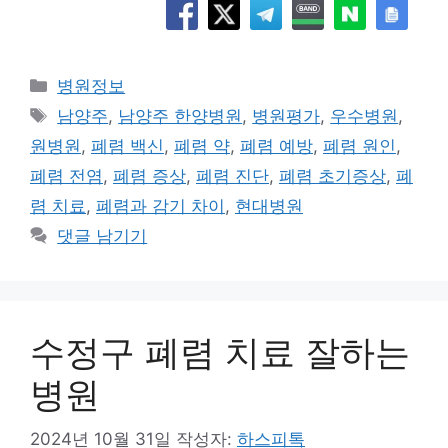
카
병원정보
테
태
남양주
,
남양주 한양병원
,
병원평가
,
우수병원
,
고
그
원병원
,
폐렴 백신
,
폐렴 약
,
폐렴 예방
,
폐렴 원인
,
리
폐렴 전염
,
폐렴 증상
,
폐렴 진단
,
폐렴 초기증상
,
폐
렴 치료
,
폐렴과 감기 차이
,
현대병원
댓글 남기기
수정구 폐렴 치료 잘하는
병원
2024년 10월 31일
작성자:
하스피톡