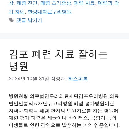
상
,
폐렴 진단
,
폐렴 초기증상
,
폐렴 치료
,
폐렴과 감
기 차이
,
한양대학교구리병원
댓글 남기기
김포 폐렴 치료 잘하는
병원
2024년 10월 31일
작성자:
하스피톡
병원현황 의료법인우리의료재단김포우리병원 의료
법인인봉의료재단뉴고려병원 폐렴 평가병원이란
지역사회획득 폐렴 환자의 입원치료를 하는 병원에
대한 평가 폐렴은 세균이나 바이러스, 곰팡이 등의
미생물로 인한 감염으로 발생하는 폐의 염증입니다.