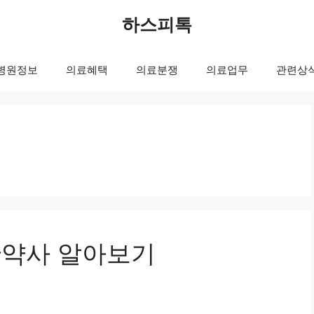
하스피톡
병원정보
의료혜택
의료분쟁
의료업무
관련상
한약사 알아보기