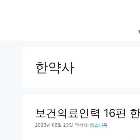
컨
텐
츠
로
건
너
뛰
기
한약사
보건의료인력 16편 
2023년 06월 23일
작성자:
하스피톡