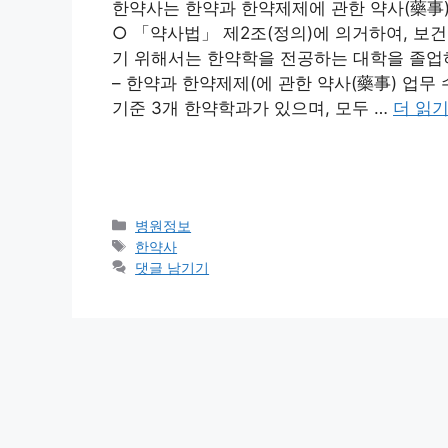
한약사는 한약과 한약제제에 관한 약사(藥事)
○ 「약사법」 제2조(정의)에 의거하여, 보
기 위해서는 한약학을 전공하는 대학을 졸업
– 한약과 한약제제(에 관한 약사(藥事) 업무 수
기준 3개 한약학과가 있으며, 모두 …
더 읽
카
병원정보
테
태
한약사
고
그
댓글 남기기
리