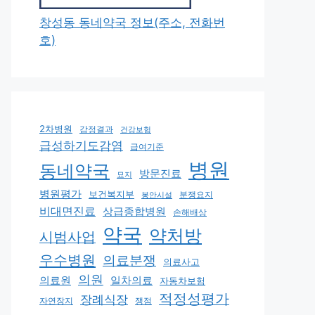
창성동 동네약국 정보(주소, 전화번
호)
2차병원
감정결과
건강보험
급성하기도감염
급여기준
병원
동네약국
방문진료
묘지
병원평가
보건복지부
분쟁요지
봉안시설
비대면진료
상급종합병원
손해배상
약국
약처방
시범사업
우수병원
의료분쟁
의료사고
의원
의료원
일차의료
자동차보험
적정성평가
장례식장
쟁점
자연장지