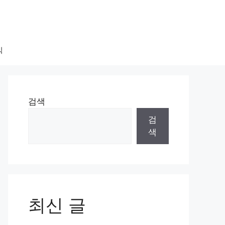
식
검색
검
색
최신 글